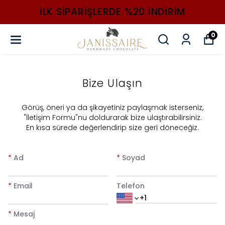
ILK SIPARIŞLERDE %20 INDIRIM
0
Bize Ulaşın
​Görüş, öneri ya da şikayetiniz paylaşmak isterseniz,
"İletişim Formu"nu doldurarak bize ulaştırabilirsiniz.
En kısa sürede değerlendirip size geri döneceğiz.
*
Ad
*
Soyad
*
Email
Telefon
*
Mesaj